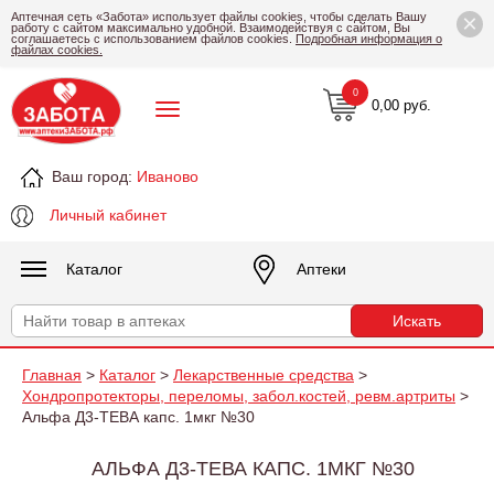
×
Аптечная сеть «Забота» использует файлы cookies, чтобы сделать Вашу
работу с сайтом максимально удобной. Взаимодействуя с сайтом, Вы
соглашаетесь с использованием файлов cookies.
Подробная информация о
файлах cookies.
0
0,00 руб.
Ваш город:
Иваново
Личный кабинет
Каталог
Аптеки
Главная
>
Каталог
>
Лекарственные средства
>
Хондропротекторы, переломы, забол.костей, ревм.артриты
>
Альфа Д3-ТЕВА капс. 1мкг №30
АЛЬФА Д3-ТЕВА КАПС. 1МКГ №30