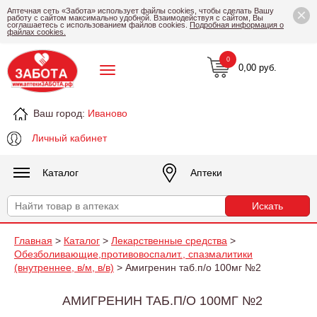
×
Аптечная сеть «Забота» использует файлы cookies, чтобы сделать Вашу
работу с сайтом максимально удобной. Взаимодействуя с сайтом, Вы
соглашаетесь с использованием файлов cookies.
Подробная информация о
файлах cookies.
0
0,00 руб.
Ваш город:
Иваново
Личный кабинет
Каталог
Аптеки
Главная
>
Каталог
>
Лекарственные средства
>
Обезболивающие,противовоспалит., спазмалитики
(внутреннее, в/м, в/в)
> Амигренин таб.п/о 100мг №2
АМИГРЕНИН ТАБ.П/О 100МГ №2