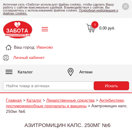
×
Аптечная сеть «Забота» использует файлы cookies, чтобы сделать Вашу
работу с сайтом максимально удобной. Взаимодействуя с сайтом, Вы
соглашаетесь с использованием файлов cookies.
Подробная информация о
файлах cookies.
0
0,00 руб.
Ваш город:
Иваново
Личный кабинет
Каталог
Аптеки
Главная
>
Каталог
>
Лекарственные средства
>
Антибиотики,
противомикробные препараты и вакцины
> Азитромицин капс.
250мг №6
АЗИТРОМИЦИН КАПС. 250МГ №6