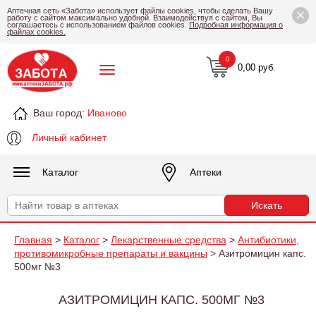
×
Аптечная сеть «Забота» использует файлы cookies, чтобы сделать Вашу
работу с сайтом максимально удобной. Взаимодействуя с сайтом, Вы
соглашаетесь с использованием файлов cookies.
Подробная информация о
файлах cookies.
0
0,00 руб.
Ваш город:
Иваново
Личный кабинет
Каталог
Аптеки
Главная
>
Каталог
>
Лекарственные средства
>
Антибиотики,
противомикробные препараты и вакцины
> Азитромицин капс.
500мг №3
АЗИТРОМИЦИН КАПС. 500МГ №3