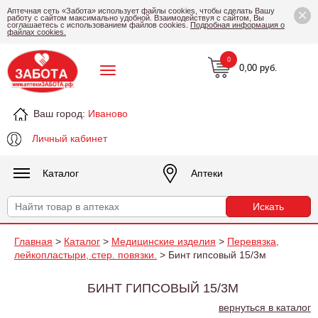
×
Аптечная сеть «Забота» использует файлы cookies, чтобы сделать Вашу
работу с сайтом максимально удобной. Взаимодействуя с сайтом, Вы
соглашаетесь с использованием файлов cookies.
Подробная информация о
файлах cookies.
0
0,00 руб.
Ваш город:
Иваново
Личный кабинет
Каталог
Аптеки
Главная
>
Каталог
>
Медицинские изделия
>
Перевязка,
лейкопластыри, стер. повязки.
> Бинт гипсовый 15/3м
БИНТ ГИПСОВЫЙ 15/3М
вернуться в каталог