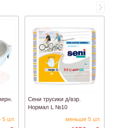
мерн.
Сени трусики д/взр.
Сени
Нормал L №10
жен.
 5 шт.
меньше 5 шт.