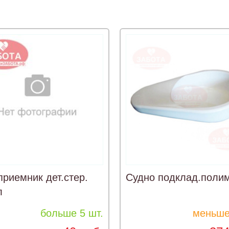
риемник дет.стер.
Судно подклад.поли
л
больше 5 шт.
меньше