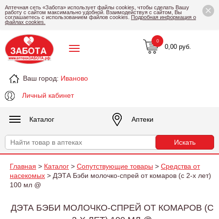
×
Аптечная сеть «Забота» использует файлы cookies, чтобы сделать Вашу
работу с сайтом максимально удобной. Взаимодействуя с сайтом, Вы
соглашаетесь с использованием файлов cookies.
Подробная информация о
файлах cookies.
0
0,00 руб.
Ваш город:
Иваново
Личный кабинет
Каталог
Аптеки
Главная
>
Каталог
>
Сопутствующие товары
>
Средства от
насекомых
> ДЭТА Бэби молочко-спрей от комаров (с 2-х лет)
100 мл @
ДЭТА БЭБИ МОЛОЧКО-СПРЕЙ ОТ КОМАРОВ (С