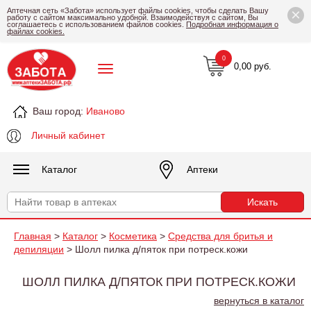
×
Аптечная сеть «Забота» использует файлы cookies, чтобы сделать Вашу
работу с сайтом максимально удобной. Взаимодействуя с сайтом, Вы
соглашаетесь с использованием файлов cookies.
Подробная информация о
файлах cookies.
0
0,00 руб.
Ваш город:
Иваново
Личный кабинет
Каталог
Аптеки
Главная
>
Каталог
>
Косметика
>
Средства для бритья и
депиляции
> Шолл пилка д/пяток при потреск.кожи
ШОЛЛ ПИЛКА Д/ПЯТОК ПРИ ПОТРЕСК.КОЖИ
вернуться в каталог