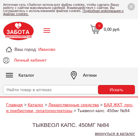
×
Аптечная сеть «Забота» использует файлы cookies, чтобы сделать Вашу
работу с сайтом максимально удобной. Взаимодействуя с сайтом, Вы
соглашаетесь с использованием файлов cookies.
Подробная информация о
файлах cookies.
0
0,00 руб.
Ваш город:
Иваново
Личный кабинет
Каталог
Аптеки
Главная
>
Каталог
>
Лекарственные средства
>
БАД ЖКТ, про-
и пребиотики, гепатопротекторы
> Тыквеол капс. 450мг №84
ТЫКВЕОЛ КАПС. 450МГ №84
вернуться в каталог