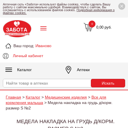
×
Аптечная сеть «Забота» использует файлы cookies, чтобы сделать Вашу
работу с сайтом максимально удобной. Взаимодействуя с сайтом, Вы
соглашаетесь с использованием файлов cookies.
Подробная информация о
файлах cookies.
0
0,00 руб.
Ваш город:
Иваново
Личный кабинет
Каталог
Аптеки
Главная
>
Каталог
>
Медицинские изделия
>
Все для
кормления малыша
> Медела накладка на грудь д/корм.
размер S №2
МЕДЕЛА НАКЛАДКА НА ГРУДЬ Д/КОРМ.