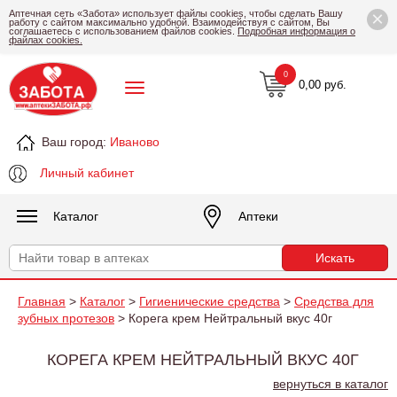
×
Аптечная сеть «Забота» использует файлы cookies, чтобы сделать Вашу
работу с сайтом максимально удобной. Взаимодействуя с сайтом, Вы
соглашаетесь с использованием файлов cookies.
Подробная информация о
файлах cookies.
0
0,00 руб.
Ваш город:
Иваново
Личный кабинет
Каталог
Аптеки
Главная
>
Каталог
>
Гигиенические средства
>
Средства для
зубных протезов
> Корега крем Нейтральный вкус 40г
КОРЕГА КРЕМ НЕЙТРАЛЬНЫЙ ВКУС 40Г
вернуться в каталог