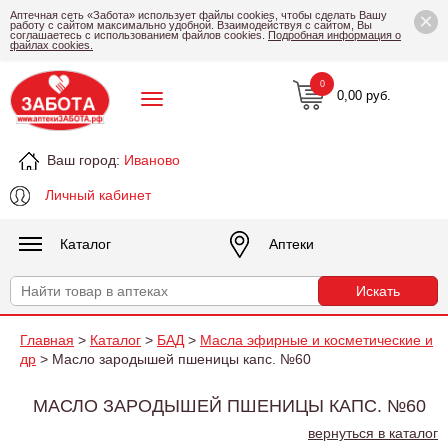
×
Аптечная сеть «Забота» использует файлы cookies, чтобы сделать Вашу
работу с сайтом максимально удобной. Взаимодействуя с сайтом, Вы
соглашаетесь с использованием файлов cookies.
Подробная информация о
файлах cookies.
0
0,00 руб.
Ваш город:
Иваново
Личный кабинет
Каталог
Аптеки
Главная
>
Каталог
>
БАД
>
Масла эфирные и косметические и
др
> Масло зародышей пшеницы капс. №60
МАСЛО ЗАРОДЫШЕЙ ПШЕНИЦЫ КАПС. №60
вернуться в каталог