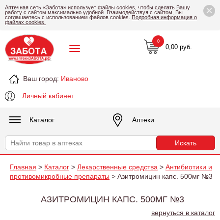
×
Аптечная сеть «Забота» использует файлы cookies, чтобы сделать Вашу
работу с сайтом максимально удобной. Взаимодействуя с сайтом, Вы
соглашаетесь с использованием файлов cookies.
Подробная информация о
файлах cookies.
0
0,00 руб.
Ваш город:
Иваново
Личный кабинет
Каталог
Аптеки
Главная
>
Каталог
>
Лекарственные средства
>
Антибиотики и
противомикробные препараты
> Азитромицин капс. 500мг №3
АЗИТРОМИЦИН КАПС. 500МГ №3
вернуться в каталог