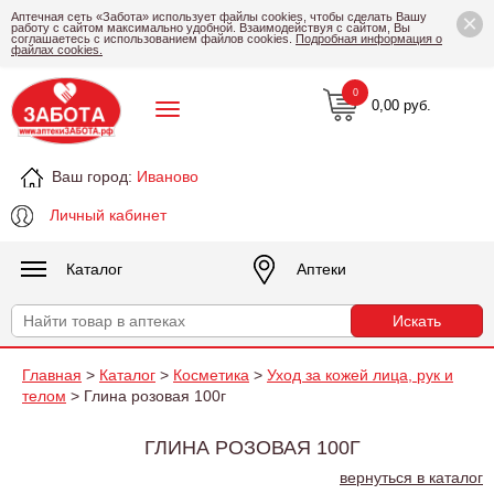
×
Аптечная сеть «Забота» использует файлы cookies, чтобы сделать Вашу
работу с сайтом максимально удобной. Взаимодействуя с сайтом, Вы
соглашаетесь с использованием файлов cookies.
Подробная информация о
файлах cookies.
0
0,00 руб.
Ваш город:
Иваново
Личный кабинет
Каталог
Аптеки
Главная
>
Каталог
>
Косметика
>
Уход за кожей лица, рук и
телом
> Глина розовая 100г
ГЛИНА РОЗОВАЯ 100Г
вернуться в каталог