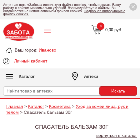
×
Аптечная сеть «Забота» использует файлы cookies, чтобы сделать Вашу
работу с сайтом максимально удобной. Взаимодействуя с сайтом, Вы
соглашаетесь с использованием файлов cookies.
Подробная информация о
файлах cookies.
0
0,00 руб.
Ваш город:
Иваново
Личный кабинет
Каталог
Аптеки
Главная
>
Каталог
>
Косметика
>
Уход за кожей лица, рук и
телом
> Спасатель бальзам 30г
СПАСАТЕЛЬ БАЛЬЗАМ 30Г
вернуться в каталог