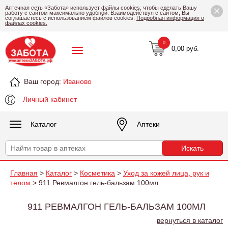
×
Аптечная сеть «Забота» использует файлы cookies, чтобы сделать Вашу
работу с сайтом максимально удобной. Взаимодействуя с сайтом, Вы
соглашаетесь с использованием файлов cookies.
Подробная информация о
файлах cookies.
0
0,00 руб.
Ваш город:
Иваново
Личный кабинет
Каталог
Аптеки
Главная
>
Каталог
>
Косметика
>
Уход за кожей лица, рук и
телом
> 911 Ревмалгон гель-бальзам 100мл
911 РЕВМАЛГОН ГЕЛЬ-БАЛЬЗАМ 100МЛ
вернуться в каталог