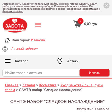
×
Аптечная сеть «Забота» использует файлы cookies, чтобы сделать Вашу
работу с сайтом максимально удобной. Взаимодействуя с сайтом, Вы
соглашаетесь с использованием файлов cookies.
Подробная информация о
файлах cookies.
0
0,00 руб.
Ваш город:
Иваново
Личный кабинет
Каталог
Аптеки
Главная
>
Каталог
>
Косметика
>
Уход за кожей лица, рук и
телом
> САНТЭ набор "Сладкое наслаждение"
САНТЭ НАБОР "СЛАДКОЕ НАСЛАЖДЕНИЕ"
вернуться в каталог