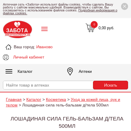
×
Аптечная сеть «Забота» использует файлы cookies, чтобы сделать Вашу
работу с сайтом максимально удобной. Взаимодействуя с сайтом, Вы
соглашаетесь с использованием файлов cookies.
Подробная информация о
файлах cookies.
0
0,00 руб.
Ваш город:
Иваново
Личный кабинет
Каталог
Аптеки
Главная
>
Каталог
>
Косметика
>
Уход за кожей лица, рук и
телом
> Лошадиная сила гель-бальзам д/тела 500мл
ЛОШАДИНАЯ СИЛА ГЕЛЬ-БАЛЬЗАМ Д/ТЕЛА
500МЛ