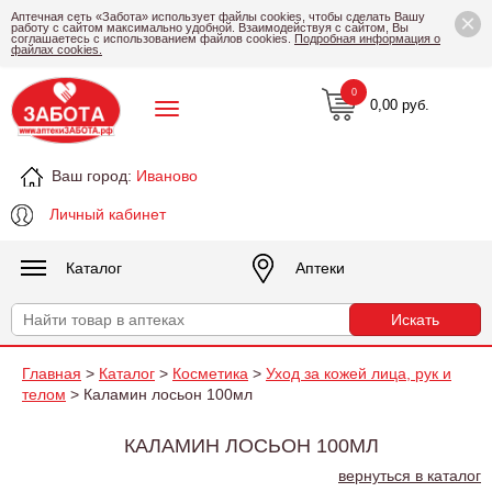
×
Аптечная сеть «Забота» использует файлы cookies, чтобы сделать Вашу
работу с сайтом максимально удобной. Взаимодействуя с сайтом, Вы
соглашаетесь с использованием файлов cookies.
Подробная информация о
файлах cookies.
0
0,00 руб.
Ваш город:
Иваново
Личный кабинет
Каталог
Аптеки
Главная
>
Каталог
>
Косметика
>
Уход за кожей лица, рук и
телом
> Каламин лосьон 100мл
КАЛАМИН ЛОСЬОН 100МЛ
вернуться в каталог