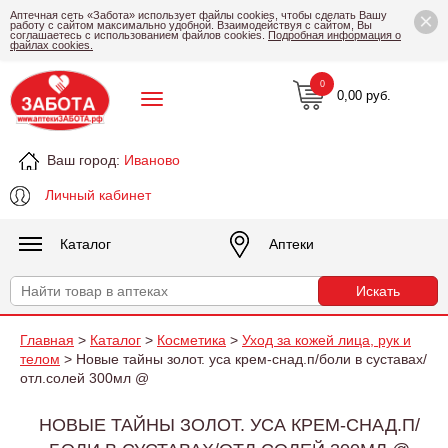
×
Аптечная сеть «Забота» использует файлы cookies, чтобы сделать Вашу
работу с сайтом максимально удобной. Взаимодействуя с сайтом, Вы
соглашаетесь с использованием файлов cookies.
Подробная информация о
файлах cookies.
0
0,00 руб.
Ваш город:
Иваново
Личный кабинет
Каталог
Аптеки
Главная
>
Каталог
>
Косметика
>
Уход за кожей лица, рук и
телом
> Новые тайны золот. уса крем-снад.п/боли в суставах/
отл.солей 300мл @
НОВЫЕ ТАЙНЫ ЗОЛОТ. УСА КРЕМ-СНАД.П/