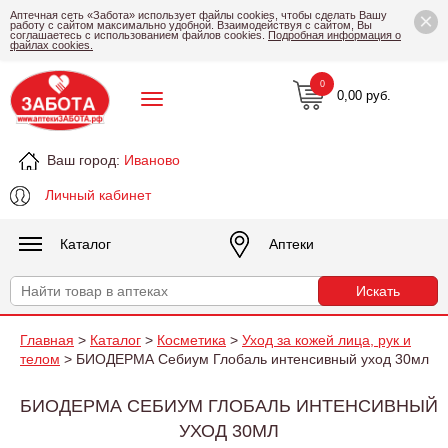
×
Аптечная сеть «Забота» использует файлы cookies, чтобы сделать Вашу
работу с сайтом максимально удобной. Взаимодействуя с сайтом, Вы
соглашаетесь с использованием файлов cookies.
Подробная информация о
файлах cookies.
0
0,00 руб.
Ваш город:
Иваново
Личный кабинет
Каталог
Аптеки
Главная
>
Каталог
>
Косметика
>
Уход за кожей лица, рук и
телом
> БИОДЕРМА Себиум Глобаль интенсивный уход 30мл
БИОДЕРМА СЕБИУМ ГЛОБАЛЬ ИНТЕНСИВНЫЙ
УХОД 30МЛ