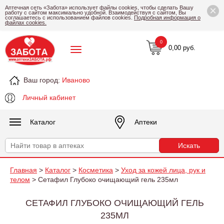
×
Аптечная сеть «Забота» использует файлы cookies, чтобы сделать Вашу
работу с сайтом максимально удобной. Взаимодействуя с сайтом, Вы
соглашаетесь с использованием файлов cookies.
Подробная информация о
файлах cookies.
0
0,00 руб.
Ваш город:
Иваново
Личный кабинет
Каталог
Аптеки
Главная
>
Каталог
>
Косметика
>
Уход за кожей лица, рук и
телом
> Сетафил Глубоко очищающий гель 235мл
СЕТАФИЛ ГЛУБОКО ОЧИЩАЮЩИЙ ГЕЛЬ
235МЛ