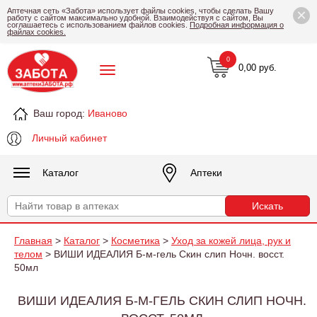
×
Аптечная сеть «Забота» использует файлы cookies, чтобы сделать Вашу
работу с сайтом максимально удобной. Взаимодействуя с сайтом, Вы
соглашаетесь с использованием файлов cookies.
Подробная информация о
файлах cookies.
0
0,00 руб.
Ваш город:
Иваново
Личный кабинет
Каталог
Аптеки
Главная
>
Каталог
>
Косметика
>
Уход за кожей лица, рук и
телом
> ВИШИ ИДЕАЛИЯ Б-м-гель Скин слип Ночн. восст.
50мл
ВИШИ ИДЕАЛИЯ Б-М-ГЕЛЬ СКИН СЛИП НОЧН.