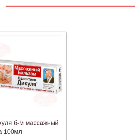
куля б-м массажный
а 100мл