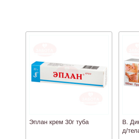
Эплан крем 30г туба
В. Ди
д/тел