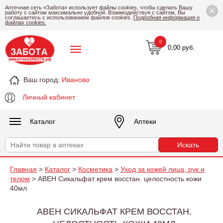
×
Аптечная сеть «Забота» использует файлы cookies, чтобы сделать Вашу
работу с сайтом максимально удобной. Взаимодействуя с сайтом, Вы
соглашаетесь с использованием файлов cookies.
Подробная информация о
файлах cookies.
0
0,00 руб.
Ваш город:
Иваново
Личный кабинет
Каталог
Аптеки
Главная
>
Каталог
>
Косметика
>
Уход за кожей лица, рук и
телом
> АВЕН Сикальфат крем восстан. целостность кожи
40мл
АВЕН СИКАЛЬФАТ КРЕМ ВОССТАН.