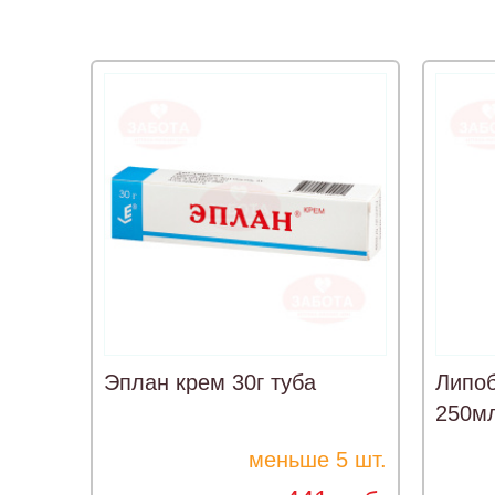
Эплан крем 30г туба
Липоб
250м
меньше 5 шт.