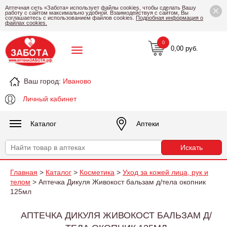
×
Аптечная сеть «Забота» использует файлы cookies, чтобы сделать Вашу
работу с сайтом максимально удобной. Взаимодействуя с сайтом, Вы
соглашаетесь с использованием файлов cookies.
Подробная информация о
файлах cookies.
0
0,00 руб.
Ваш город:
Иваново
Личный кабинет
Каталог
Аптеки
Главная
>
Каталог
>
Косметика
>
Уход за кожей лица, рук и
телом
> Аптечка Дикуля Живокост бальзам д/тела окопник
125мл
АПТЕЧКА ДИКУЛЯ ЖИВОКОСТ БАЛЬЗАМ Д/