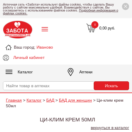
×
Аптечная сеть «Забота» использует файлы cookies, чтобы сделать Вашу
работу с сайтом максимально удобной. Взаимодействуя с сайтом, Вы
соглашаетесь с использованием файлов cookies.
Подробная информация о
файлах cookies.
0
0,00 руб.
Ваш город:
Иваново
Личный кабинет
Каталог
Аптеки
Главная
>
Каталог
>
БАД
>
БАД для женщин
> Ци-клим крем
50мл
ЦИ-КЛИМ КРЕМ 50МЛ
вернуться в каталог