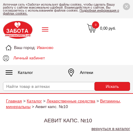
×
Аптечная сеть «Забота» использует файлы cookies, чтобы сделать Вашу
работу с сайтом максимально удобной. Взаимодействуя с сайтом, Вы
соглашаетесь с использованием файлов cookies.
Подробная информация о
файлах cookies.
0
0,00 руб.
Ваш город:
Иваново
Личный кабинет
Каталог
Аптеки
Главная
>
Каталог
>
Лекарственные средства
>
Витамины,
минеральны
> Аевит капс. №10
АЕВИТ КАПС. №10
вернуться в каталог