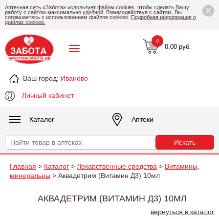
×
Аптечная сеть «Забота» использует файлы cookies, чтобы сделать Вашу
работу с сайтом максимально удобной. Взаимодействуя с сайтом, Вы
соглашаетесь с использованием файлов cookies.
Подробная информация о
файлах cookies.
0
0,00 руб.
Ваш город:
Иваново
Личный кабинет
Каталог
Аптеки
Главная
>
Каталог
>
Лекарственные средства
>
Витамины,
минеральны
> Аквадетрим (Витамин Д3) 10мл
АКВАДЕТРИМ (ВИТАМИН Д3) 10МЛ
вернуться в каталог