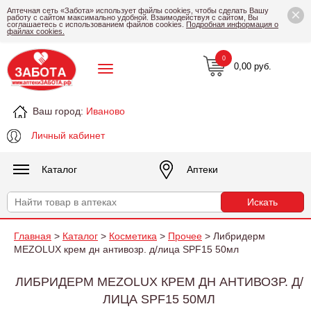
×
Аптечная сеть «Забота» использует файлы cookies, чтобы сделать Вашу
работу с сайтом максимально удобной. Взаимодействуя с сайтом, Вы
соглашаетесь с использованием файлов cookies.
Подробная информация о
файлах cookies.
0
0,00 руб.
Ваш город:
Иваново
Личный кабинет
Каталог
Аптеки
Главная
>
Каталог
>
Косметика
>
Прочее
> Либридерм
MEZOLUX крем дн антивозр. д/лица SPF15 50мл
ЛИБРИДЕРМ MEZOLUX КРЕМ ДН АНТИВОЗР. Д/
ЛИЦА SPF15 50МЛ