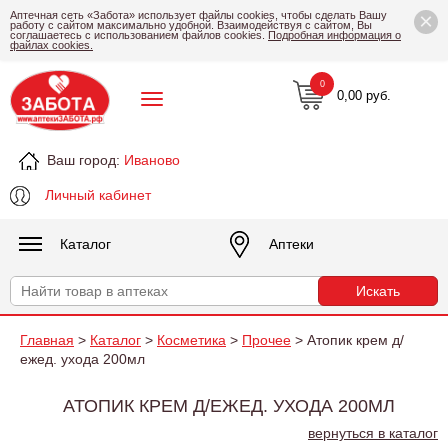
×
Аптечная сеть «Забота» использует файлы cookies, чтобы сделать Вашу
работу с сайтом максимально удобной. Взаимодействуя с сайтом, Вы
соглашаетесь с использованием файлов cookies.
Подробная информация о
файлах cookies.
0
0,00 руб.
Ваш город:
Иваново
Личный кабинет
Каталог
Аптеки
Главная
>
Каталог
>
Косметика
>
Прочее
> Атопик крем д/
ежед. ухода 200мл
АТОПИК КРЕМ Д/ЕЖЕД. УХОДА 200МЛ
вернуться в каталог