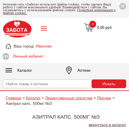
×
Аптечная сеть «Забота» использует файлы cookies, чтобы сделать Вашу
работу с сайтом максимально удобной. Взаимодействуя с сайтом, Вы
соглашаетесь с использованием файлов cookies.
Подробная информация о
файлах cookies.
0
0,00 руб.
Ваш город:
Иваново
Личный кабинет
Каталог
Аптеки
Главная
>
Каталог
>
Лекарственные средства
>
Прочее
>
Азитрал капс. 500мг №3
АЗИТРАЛ КАПС. 500МГ №3
вернуться в каталог