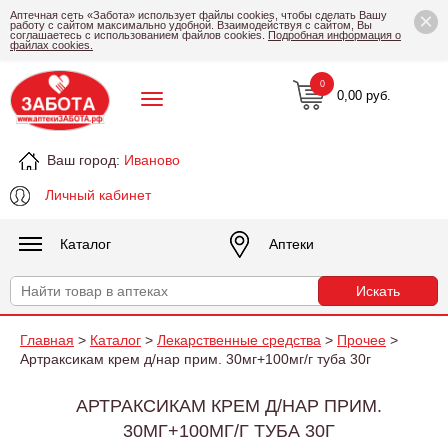
×
Аптечная сеть «Забота» использует файлы cookies, чтобы сделать Вашу
работу с сайтом максимально удобной. Взаимодействуя с сайтом, Вы
соглашаетесь с использованием файлов cookies.
Подробная информация о
файлах cookies.
0
0,00 руб.
Ваш город:
Иваново
Личный кабинет
Каталог
Аптеки
Главная
>
Каталог
>
Лекарственные средства
>
Прочее
>
Артраксикам крем д/нар прим. 30мг+100мг/г туба 30г
АРТРАКСИКАМ КРЕМ Д/НАР ПРИМ.
30МГ+100МГ/Г ТУБА 30Г