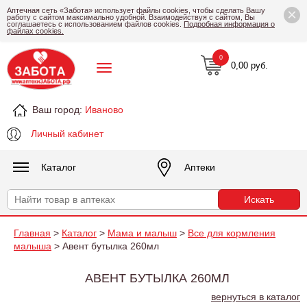
×
Аптечная сеть «Забота» использует файлы cookies, чтобы сделать Вашу
работу с сайтом максимально удобной. Взаимодействуя с сайтом, Вы
соглашаетесь с использованием файлов cookies.
Подробная информация о
файлах cookies.
0
0,00 руб.
Ваш город:
Иваново
Личный кабинет
Каталог
Аптеки
Главная
>
Каталог
>
Мама и малыш
>
Все для кормления
малыша
> Авент бутылка 260мл
АВЕНТ БУТЫЛКА 260МЛ
вернуться в каталог