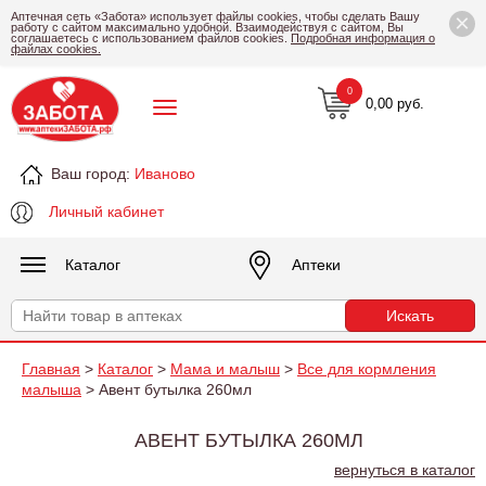
×
Аптечная сеть «Забота» использует файлы cookies, чтобы сделать Вашу
работу с сайтом максимально удобной. Взаимодействуя с сайтом, Вы
соглашаетесь с использованием файлов cookies.
Подробная информация о
файлах cookies.
0
0,00 руб.
Ваш город:
Иваново
Личный кабинет
Каталог
Аптеки
Главная
>
Каталог
>
Мама и малыш
>
Все для кормления
малыша
> Авент бутылка 260мл
АВЕНТ БУТЫЛКА 260МЛ
вернуться в каталог