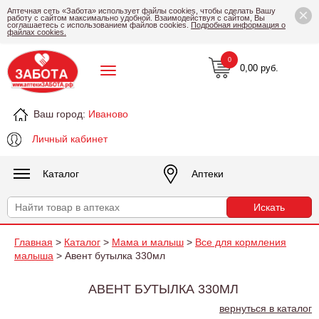
×
Аптечная сеть «Забота» использует файлы cookies, чтобы сделать Вашу
работу с сайтом максимально удобной. Взаимодействуя с сайтом, Вы
соглашаетесь с использованием файлов cookies.
Подробная информация о
файлах cookies.
0
0,00 руб.
Ваш город:
Иваново
Личный кабинет
Каталог
Аптеки
Главная
>
Каталог
>
Мама и малыш
>
Все для кормления
малыша
> Авент бутылка 330мл
АВЕНТ БУТЫЛКА 330МЛ
вернуться в каталог