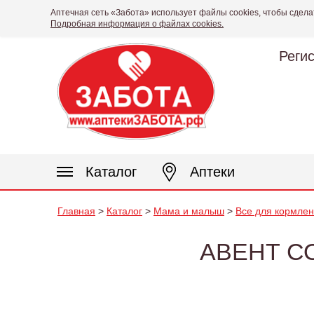
Аптечная сеть «Забота» использует файлы cookies, чтобы сдела
Подробная информация о файлах cookies.
Реги
Каталог
Аптеки
Главная
>
Каталог
>
Мама и малыш
>
Все для кормле
АВЕНТ СО