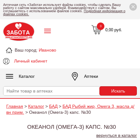
×
Аптечная сеть «Забота» использует файлы cookies, чтобы сделать Вашу
работу с сайтом максимально удобной. Взаимодействуя с сайтом, Вы
соглашаетесь с использованием файлов cookies.
Подробная информация о
файлах cookies.
0
0,00 руб.
Ваш город:
Иваново
Личный кабинет
Каталог
Аптеки
Главная
>
Каталог
>
БАД
>
БАД Рыбий жир, Омега 3, масла д/
вн прим.
> Океанол (Омега-3) капс. №30
ОКЕАНОЛ (ОМЕГА-3) КАПС. №30
вернуться в каталог