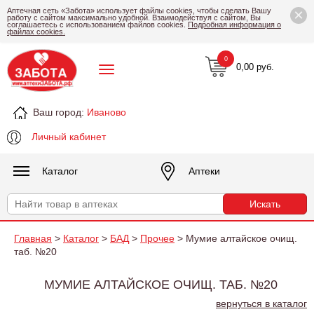
×
Аптечная сеть «Забота» использует файлы cookies, чтобы сделать Вашу
работу с сайтом максимально удобной. Взаимодействуя с сайтом, Вы
соглашаетесь с использованием файлов cookies.
Подробная информация о
файлах cookies.
0
0,00 руб.
Ваш город:
Иваново
Личный кабинет
Каталог
Аптеки
Главная
>
Каталог
>
БАД
>
Прочее
> Мумие алтайское очищ.
таб. №20
МУМИЕ АЛТАЙСКОЕ ОЧИЩ. ТАБ. №20
вернуться в каталог