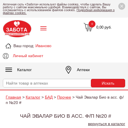
×
Аптечная сеть «Забота» использует файлы cookies, чтобы сделать Вашу
работу с сайтом максимально удобной. Взаимодействуя с сайтом, Вы
соглашаетесь с использованием файлов cookies.
Подробная информация о
файлах cookies.
0
0,00 руб.
Ваш город:
Иваново
Личный кабинет
Каталог
Аптеки
Главная
>
Каталог
>
БАД
>
Прочее
> Чай Эвалар Био в асс. ф/
п №20 #
ЧАЙ ЭВАЛАР БИО В АСС. Ф/П №20 #
вернуться в каталог