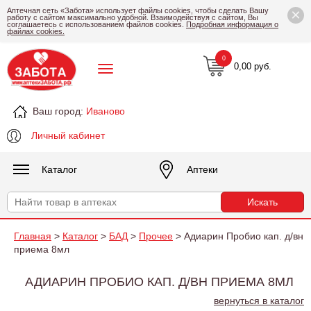
×
Аптечная сеть «Забота» использует файлы cookies, чтобы сделать Вашу
работу с сайтом максимально удобной. Взаимодействуя с сайтом, Вы
соглашаетесь с использованием файлов cookies.
Подробная информация о
файлах cookies.
0
0,00 руб.
Ваш город:
Иваново
Личный кабинет
Каталог
Аптеки
Главная
>
Каталог
>
БАД
>
Прочее
> Адиарин Пробио кап. д/вн
приема 8мл
АДИАРИН ПРОБИО КАП. Д/ВН ПРИЕМА 8МЛ
вернуться в каталог