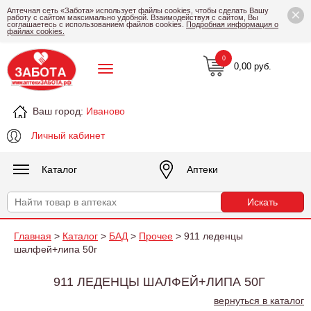
×
Аптечная сеть «Забота» использует файлы cookies, чтобы сделать Вашу
работу с сайтом максимально удобной. Взаимодействуя с сайтом, Вы
соглашаетесь с использованием файлов cookies.
Подробная информация о
файлах cookies.
0
0,00 руб.
Ваш город:
Иваново
Личный кабинет
Каталог
Аптеки
Главная
>
Каталог
>
БАД
>
Прочее
> 911 леденцы
шалфей+липа 50г
911 ЛЕДЕНЦЫ ШАЛФЕЙ+ЛИПА 50Г
вернуться в каталог