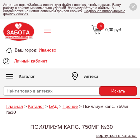
×
Аптечная сеть «Забота» использует файлы cookies, чтобы сделать Вашу
работу с сайтом максимально удобной. Взаимодействуя с сайтом, Вы
соглашаетесь с использованием файлов cookies.
Подробная информация о
файлах cookies.
0
0,00 руб.
Ваш город:
Иваново
Личный кабинет
Каталог
Аптеки
Главная
>
Каталог
>
БАД
>
Прочее
> Псиллиум капс. 750мг
№30
ПСИЛЛИУМ КАПС. 750МГ №30
вернуться в каталог