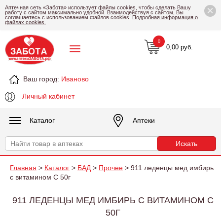
×
Аптечная сеть «Забота» использует файлы cookies, чтобы сделать Вашу
работу с сайтом максимально удобной. Взаимодействуя с сайтом, Вы
соглашаетесь с использованием файлов cookies.
Подробная информация о
файлах cookies.
0
0,00 руб.
Ваш город:
Иваново
Личный кабинет
Каталог
Аптеки
Главная
>
Каталог
>
БАД
>
Прочее
> 911 леденцы мед имбирь
с витамином С 50г
911 ЛЕДЕНЦЫ МЕД ИМБИРЬ С ВИТАМИНОМ С
50Г