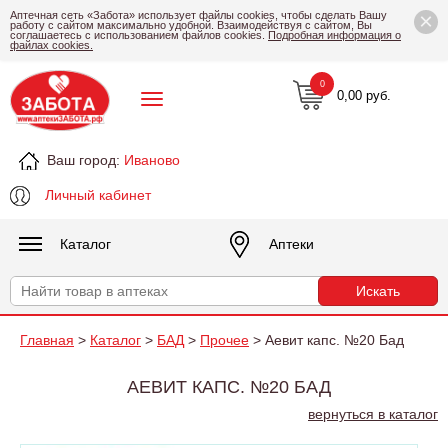
×
Аптечная сеть «Забота» использует файлы cookies, чтобы сделать Вашу
работу с сайтом максимально удобной. Взаимодействуя с сайтом, Вы
соглашаетесь с использованием файлов cookies.
Подробная информация о
файлах cookies.
0
0,00 руб.
Ваш город:
Иваново
Личный кабинет
Каталог
Аптеки
Главная
>
Каталог
>
БАД
>
Прочее
> Аевит капс. №20 Бад
АЕВИТ КАПС. №20 БАД
вернуться в каталог