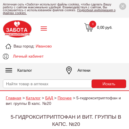
×
Аптечная сеть «Забота» использует файлы cookies, чтобы сделать Вашу
работу с сайтом максимально удобной. Взаимодействуя с сайтом, Вы
соглашаетесь с использованием файлов cookies.
Подробная информация о
файлах cookies.
0
0,00 руб.
Ваш город:
Иваново
Личный кабинет
Каталог
Аптеки
Главная
>
Каталог
>
БАД
>
Прочее
> 5-гидрокситриптофан и
вит. группы В капс. №20
5-ГИДРОКСИТРИПТОФАН И ВИТ. ГРУППЫ В
КАПС. №20