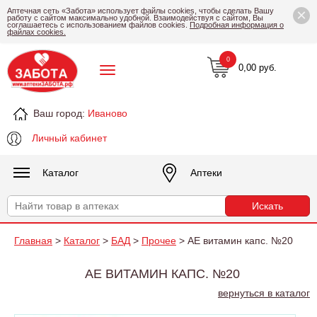
×
Аптечная сеть «Забота» использует файлы cookies, чтобы сделать Вашу
работу с сайтом максимально удобной. Взаимодействуя с сайтом, Вы
соглашаетесь с использованием файлов cookies.
Подробная информация о
файлах cookies.
0
0,00 руб.
Ваш город:
Иваново
Личный кабинет
Каталог
Аптеки
Главная
>
Каталог
>
БАД
>
Прочее
> АЕ витамин капс. №20
АЕ ВИТАМИН КАПС. №20
вернуться в каталог