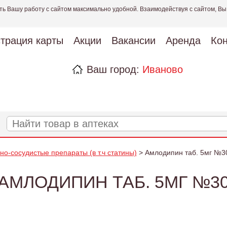
ть Вашу работу с сайтом максимально удобной. Взаимодействуя с сайтом, Вы
страция карты
Акции
Вакансии
Аренда
Кон
Ваш город:
Иваново
но-сосудистые препараты (в т.ч статины)
> Амлодипин таб. 5мг №3
АМЛОДИПИН ТАБ. 5МГ №3