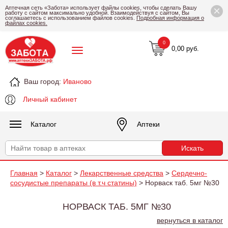
×
Аптечная сеть «Забота» использует файлы cookies, чтобы сделать Вашу
работу с сайтом максимально удобной. Взаимодействуя с сайтом, Вы
соглашаетесь с использованием файлов cookies.
Подробная информация о
файлах cookies.
0
0,00 руб.
Ваш город:
Иваново
Личный кабинет
Каталог
Аптеки
Главная
>
Каталог
>
Лекарственные средства
>
Сердечно-
сосудистые препараты (в т.ч статины)
> Норваск таб. 5мг №30
НОРВАСК ТАБ. 5МГ №30
вернуться в каталог